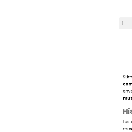
Stim
com
enve
mus
Hi
Les
mess