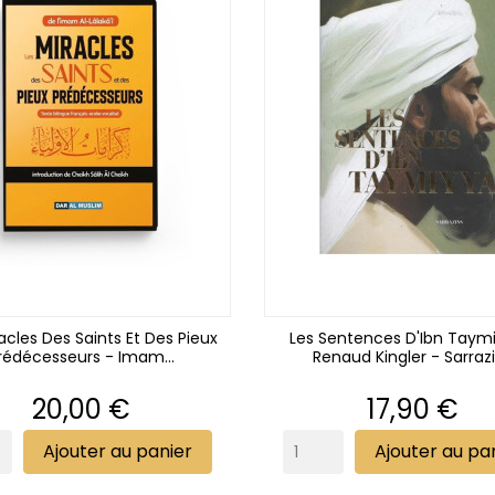
acles Des Saints Et Des Pieux
Les Sentences D'Ibn Taym
rédécesseurs - Imam...
Renaud Kingler - Sarraz
Prix
Prix
20,00 €
17,90 €
Ajouter au panier
Ajouter au pa