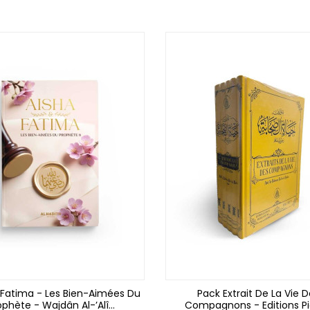
(1
 Fatima - Les Bien-Aimées Du
Pack Extrait De La Vie 
ophète - Wajdân Al-’Alî...
Compagnons - Editions Pie