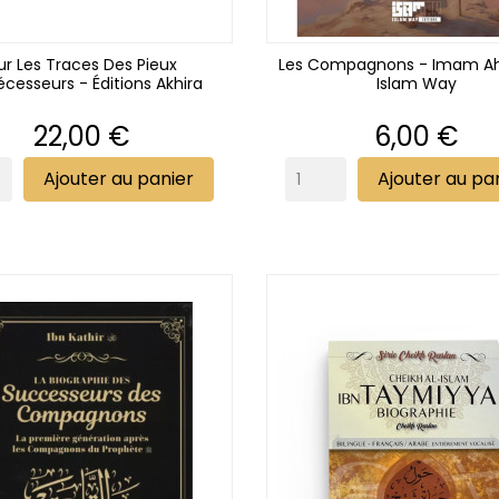
ur Les Traces Des Pieux
Les Compagnons - Imam A
écesseurs - Éditions Akhira
Islam Way
Prix
Prix
22,00 €
6,00 €
Ajouter au panier
Ajouter au pa