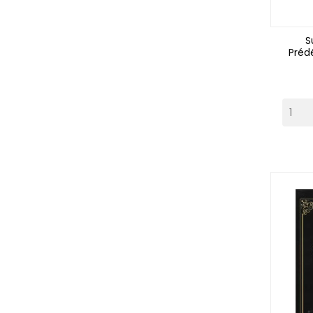
S
Préd