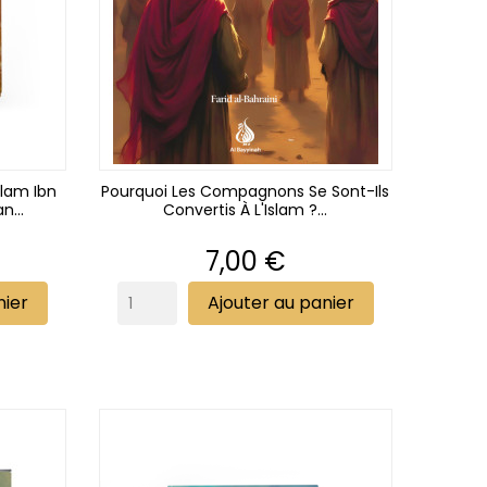
slam Ibn
Pourquoi Les Compagnons Se Sont-Ils
n...
Convertis À L'Islam ?...
Prix
7,00 €
nier
Ajouter au panier