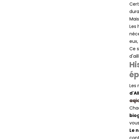
Cert
dura
Mais
Les 
néce
eux,
Ce s
d'ai
Hi
ép
Les 
d'A
aqi
Chaq
bio
vous
Le 
cont