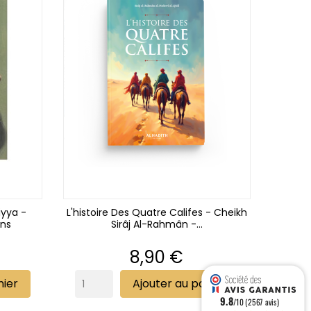
iyya -
L'histoire Des Quatre Califes - Cheikh
ins
Sirâj Al-Rahmân -...
Prix
8,90 €
nier
Ajouter au panier
9.8
/10 (2567 avis)