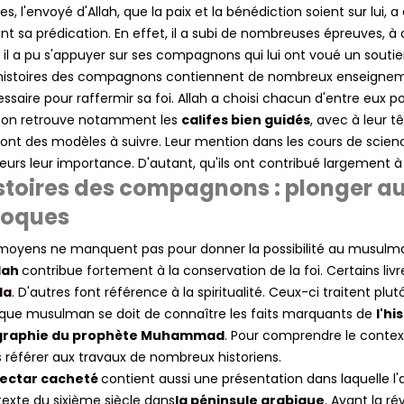
es, l'envoyé d'Allah, que la paix et la bénédiction soient sur lui,
nt sa prédication. En effet, il a subi de nombreuses épreuves, 
 il a pu s'appuyer sur ses compagnons qui lui ont voué un soutien
histoires des compagnons contiennent de nombreux enseignemen
ssaire pour raffermir sa foi. Allah a choisi chacun d'entre eux p
 on retrouve notamment les
califes bien guidés
, avec à leur t
ont des modèles à suivre. Leur mention dans les cours de scienc
lleurs leur importance. D'autant, qu'ils ont contribué largement à
stoires des compagnons : plonger au
oques
moyens ne manquent pas pour donner la possibilité au musulma
llah
contribue fortement à la conservation de la foi. Certains livr
da
. D'autres font référence à la spiritualité. Ceux-ci traitent pl
ue musulman se doit de connaître les faits marquants de
l'hi
graphie du prophète Muhammad
. Pour comprendre le conte
 référer aux travaux de nombreux historiens.
nectar cacheté
contient aussi une présentation dans laquelle l
exte du sixième siècle dans
la péninsule arabique
. Avant la ré