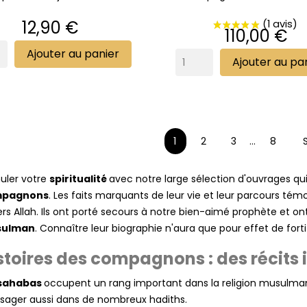
Prix
12,90 €
Prix
110,00 €
Ajouter au panier
Ajouter au pa
1
2
3
…
8
uler votre
spiritualité
avec notre large sélection d'ouvrages qu
pagnons
. Les faits marquants de leur vie et leur parcours témo
rs Allah. Ils ont porté secours à notre bien-aimé prophète et o
ulman
. Connaître leur biographie n'aura que pour effet de fortif
stoires des compagnons : des récits i
sahabas
occupent un rang important dans la religion musulmane
ager aussi dans de nombreux hadiths.