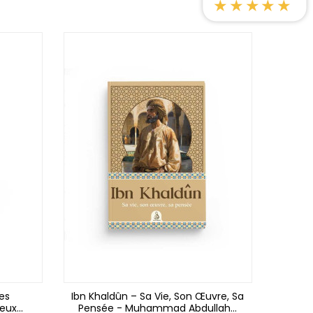
★★★★★
 avis)
Des
Ibn Khaldûn – Sa Vie, Son Œuvre, Sa
ux...
Pensée - Muhammad Abdullah...