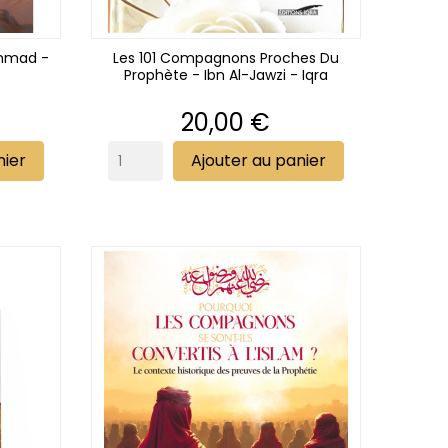
hmad -
Les 101 Compagnons Proches Du
Prophète - Ibn Al-Jawzi - Iqra
Prix
20,00 €
nier
Ajouter au panier