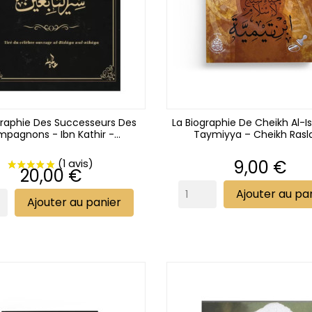
graphie Des Successeurs Des
La Biographie De Cheikh Al-I
pagnons - Ibn Kathir -...
Taymiyya – Cheikh Rasla
Prix
9,00 €
Prix
20,00 €
Ajouter au pa
Ajouter au panier