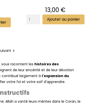
Prix
13,00 €
Ajouter au panier
nier
Suivant

i vous racontent les
histoires des
ignent de leur sincérité et de leur dévotion
nt contribué largement à
l'expansion du
ier votre foi et votre soif d'apprendre.
nstructifs
. Allah a vanté leurs mérites dans le Coran, le