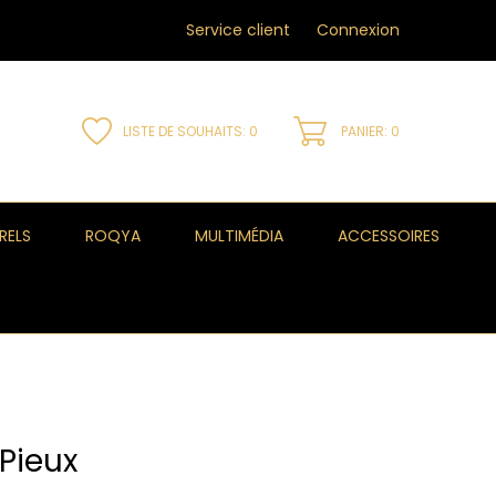
Service client
Connexion
LISTE DE SOUHAITS:
0
PANIER: 0
RELS
ROQYA
MULTIMÉDIA
ACCESSOIRES
Pieux