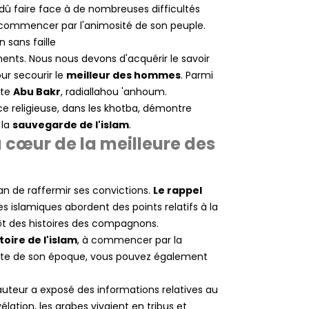
 a dû faire face à de nombreuses difficultés
à commencer par l'animosité de son peuple.
 sans faille
ts. Nous nous devons d'acquérir le savoir
our secourir le
meilleur des hommes
. Parmi
ête
Abu Bakr
, radiallahou 'anhoum.
e religieuse, dans les khotba, démontre
 la
sauvegarde de l'islam
.
 cœur de la meilleure des
n de raffermir ses convictions.
Le rappel
es islamiques abordent des points relatifs à la
utôt des histoires des compagnons.
stoire de l'islam
, à commencer par la
xte de son époque, vous pouvez également
'auteur a exposé des informations relatives au
vélation, les arabes vivaient en tribus et