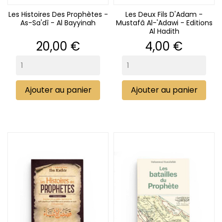
Les Histoires Des Prophètes -
Les Deux Fils D'Adam -
As-Sa'dî - Al Bayyinah
Mustafâ Al-'Adawi - Editions
Al Hadith
Prix
Prix
20,00 €
4,00 €
Ajouter au panier
Ajouter au panier