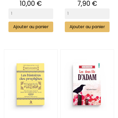
Prix
Prix
10,00 €
7,90 €
Ajouter au panier
Ajouter au panier