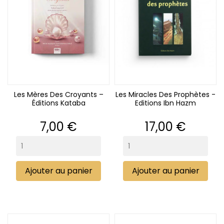
Les Mères Des Croyants –
Les Miracles Des Prophètes -
Éditions Kataba
Editions Ibn Hazm
Prix
Prix
7,00 €
17,00 €
Ajouter au panier
Ajouter au panier