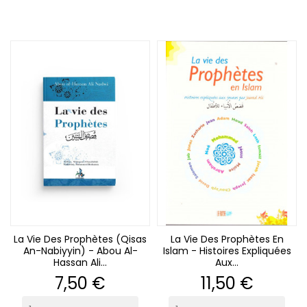
La Vie Des Prophètes (Qisas
La Vie Des Prophètes En
An-Nabiyyin) - Abou Al-
Islam - Histoires Expliquées
Hassan Ali...
Aux...
Prix
Prix
7,50 €
11,50 €