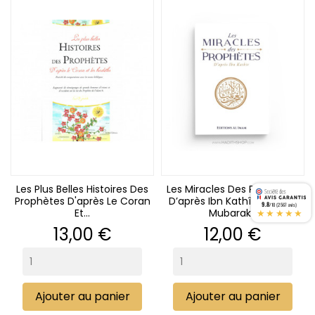
Les Plus Belles Histoires Des
Les Miracles Des Prophètes
Prophètes D'après Le Coran
D’après Ibn Kathîr - Sayyid
9.8
/10 (2567 avis)
★★★★★
Et...
Mubarak...
Prix
Prix
13,00 €
12,00 €
Ajouter au panier
Ajouter au panier