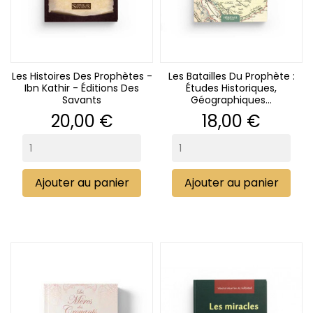
Les Histoires Des Prophètes -
Les Batailles Du Prophète :
Ibn Kathir - Éditions Des
Études Historiques,
Savants
Géographiques...
Prix
Prix
20,00 €
18,00 €
Ajouter au panier
Ajouter au panier