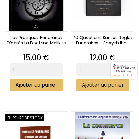
Les Pratiques Funéraires
70 Questions Sur Les Règles
D'après La Doctrine Malikite
Funéraires - Shaykh Ibn...
-...
Prix
Prix
15,00 €
12,00 €
9.8
/10 (2571 avis)
★★★★★
Ajouter au panier
Ajouter au panier
RUPTURE DE STOCK