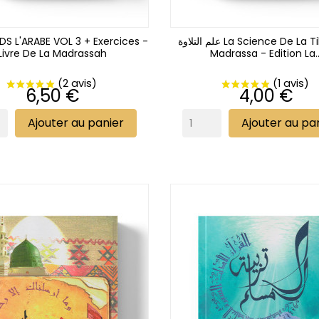
DS L'ARABE VOL 3 + Exercices -
علم التلاوة La Science De La Tilawa La
Livre De La Madrassah
Madrassa - Edition La..
Prix
Prix
6,50 €
4,00 €
Ajouter au panier
Ajouter au pa