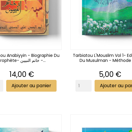
u Anabiyyin - Biographie Du
Tarbiatou L'Mouslim Vol 1- E
Prophète- خاتم النبيين -...
Du Musulman - Méthode D
Prix
Prix
14,00 €
5,00 €
Ajouter au panier
Ajouter au pa
(2