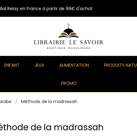
ial Relay en France à partir de 99€ d'achat
ENFANT
JEUX
ALIMENTATION
PRODUITS NATU
PROMO
arabe
Méthode de la madrassah
éthode de la madrassah