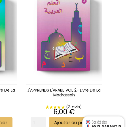
re De La
J'APPRENDS L'ARABE VOL 2- Livre De La
Madrassah
Prix
6,00 €
nier
Ajouter au panier