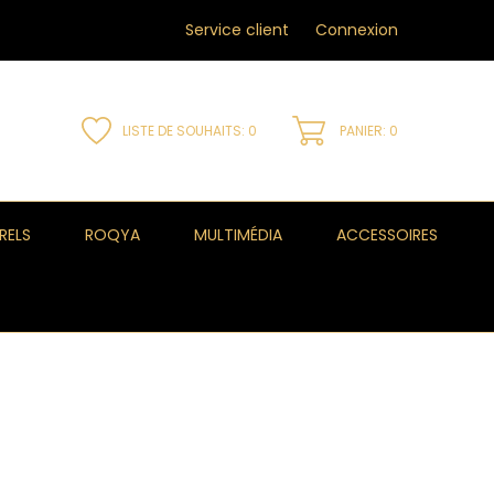
Service client
Connexion
LISTE DE SOUHAITS:
0
PANIER: 0
RELS
ROQYA
MULTIMÉDIA
ACCESSOIRES