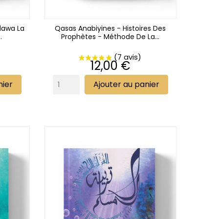
Qasas Anabiyines - Histoires Des
.
Prophètes - Méthode De La...
Prix
12,00 €
nier
Ajouter au panier