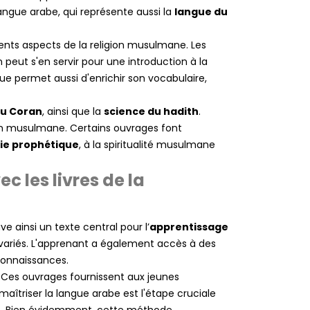
 langue arabe, qui représente aussi la
langue du
ents aspects de la religion musulmane. Les
 peut s'en servir pour une introduction à la
e permet aussi d'enrichir son vocabulaire,
du Coran
, ainsi que la
science du hadith
.
gion musulmane. Certains ouvrages font
ie prophétique
, à la spiritualité musulmane
 les livres de la
 ainsi un texte central pour l’
apprentissage
variés. L'apprenant a également accès à des
 connaissances.
é. Ces ouvrages fournissent aux jeunes
 avis)
maîtriser la langue arabe est l'étape cruciale
ce. Bien évidemment, cette méthode