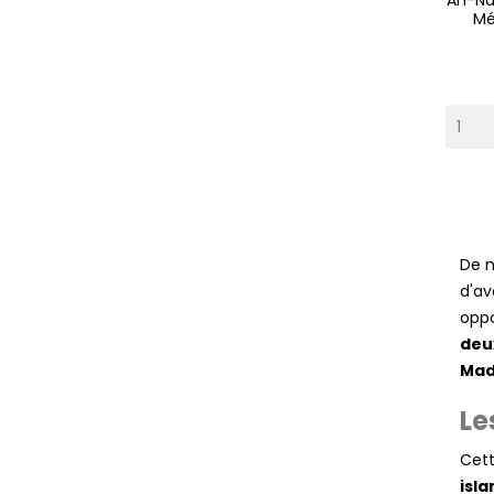
An-Na
Mé
De 
d'av
oppo
deu
Mad
Le
Cett
isl