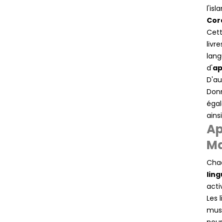
l'is
Cor
Cett
livr
lang
d'
ap
D'au
Donn
égal
ains
Ap
M
Chaq
ling
acti
Les 
musu
pour