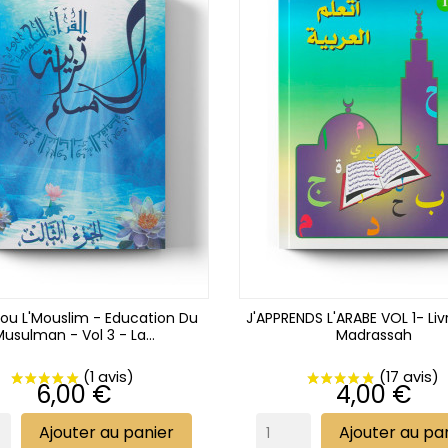
tou L'Mouslim - Education Du
J'APPRENDS L'ARABE VOL 1- Liv
usulman - Vol 3 - La...
Madrassah
Prix
Prix
6,00 €
4,00 €
Ajouter au panier
Ajouter au pa