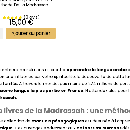
hwou Al Maysour VOL 1,2,3 -
thode De La Madrassah
Prix
15,00 €
Ajouter au panier
nombreux musulmans aspirent à
apprendre la langue arabe
a
oir une influence sur votre spiritualité, la découverte de cette
rtunités. A travers le monde, pas moins de 274 millions de person
xième langue la plus parlée en France
. N'attendez plus pour 
rassah
.
s livres de la Madrassah : une mét
e collection de
manuels pédagogiques
est destinée à l’appre
amique
. Ces ouvrages s’adressent aux
enfants musulmans
dés