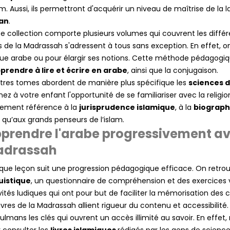
lam. Aussi, ils permettront d'acquérir un niveau de maîtrise de la
an
.
e collection comporte plusieurs volumes qui couvrent les différ
es de la Madrassah s'adressent à tous sans exception. En effet, on
ue arabe ou pour élargir ses notions. Cette méthode pédagogiqu
prendre à lire et écrire en arabe
, ainsi que la conjugaison.
tres tomes abordent de manière plus spécifique les
sciences 
ez à votre enfant l'opportunité de se familiariser avec la reli
ement référence à la
jurisprudence islamique
, à la
biograph
i qu’aux grands penseurs de l’islam.
prendre l'arabe progressivement avec
adrassah
ue leçon suit une progression pédagogique efficace. On retrouve
uistique
, un questionnaire de compréhension et des exercices 
vités ludiques qui ont pour but de faciliter la mémorisation des
livres de la Madrassah allient rigueur du contenu et accessibilit
(1
lmans les clés qui ouvrent un accès illimité au savoir. En effet, 
 consulter les
livres islamiques
rédigés par les gens de scien