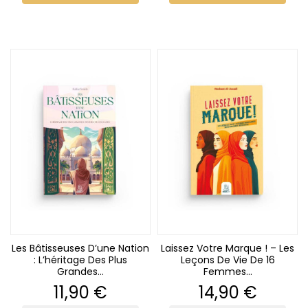
Les Bâtisseuses D’une Nation
Laissez Votre Marque ! – Les
: L’héritage Des Plus
Leçons De Vie De 16
Grandes...
Femmes...
Prix
Prix
11,90 €
14,90 €