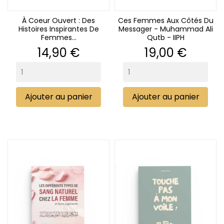
À Coeur Ouvert : Des
Ces Femmes Aux Côtés Du
Histoires Inspirantes De
Messager - Muhammad Ali
Femmes...
Qutb - IIPH
Prix
Prix
14,90 €
19,00 €
(1 avis)
Ajouter au panier
Ajouter au panier