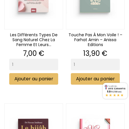
Les Différents Types De
Touche Pas À Mon Voile ! –
Sang Naturel Chez La
Farhat Amin – Anissa
Femme Et Leurs...
Editions
Prix
Prix
7,00 €
13,90 €
Ajouter au panier
Ajouter au panier
9.8
/10 (2569 avis)
★★★★★