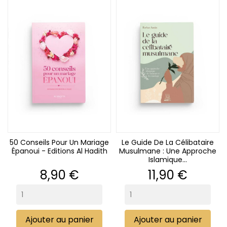
50 Conseils Pour Un Mariage
Le Guide De La Célibataire
Épanoui - Editions Al Hadith
Musulmane : Une Approche
Islamique...
Prix
Prix
8,90 €
11,90 €
Ajouter au panier
Ajouter au panier