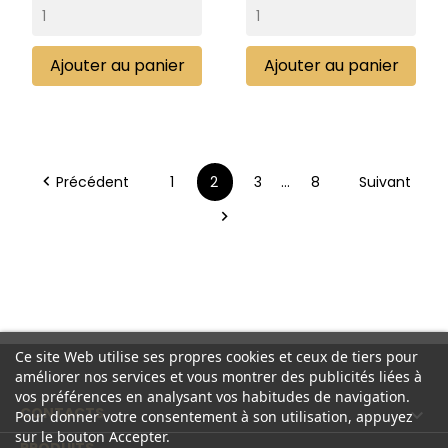
Ajouter au panier
Ajouter au panier
Précédent
1
2
3
…
8
Suivant


Ce site Web utilise ses propres cookies et ceux de tiers pour
améliorer nos services et vous montrer des publicités liées à
vos préférences en analysant vos habitudes de navigation.
CONTACTS

Pour donner votre consentement à son utilisation, appuyez
sur le bouton Accepter.