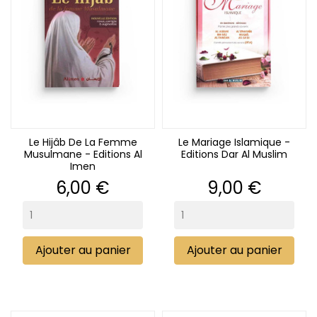
Le Hijâb De La Femme
Le Mariage Islamique -
Musulmane - Editions Al
Editions Dar Al Muslim
Imen
Prix
Prix
6,00 €
9,00 €
Ajouter au panier
Ajouter au panier