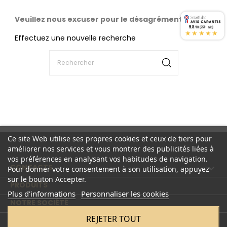
Veuillez nous excuser pour le désagrément.
9.8
/10 (2571 avis)
★★★★★
Effectuez une nouvelle recherche
Ce site Web utilise ses propres cookies et ceux de tiers pour
améliorer nos services et vous montrer des publicités liées à
vos préférences en analysant vos habitudes de navigation.
CONTACTS

Pour donner votre consentement à son utilisation, appuyez
sur le bouton Accepter.
PRODUITS

Plus d'informations
Personnaliser les cookies
NOTRE SOCIÉTÉ

REJETER TOUT
COMPTE
