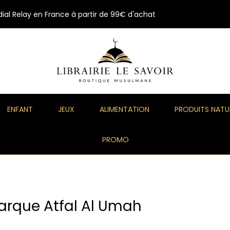
ial Relay en France à partir de 99€ d'achat
ENFANT
JEUX
ALIMENTATION
PRODUITS NATU
PROMO
marque Atfal Al Umah