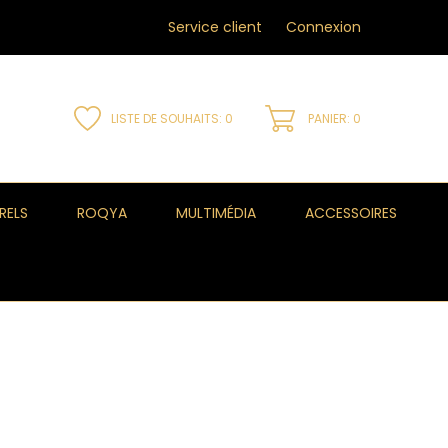
Service client
Connexion
LISTE DE SOUHAITS:
0
PANIER: 0
RELS
ROQYA
MULTIMÉDIA
ACCESSOIRES