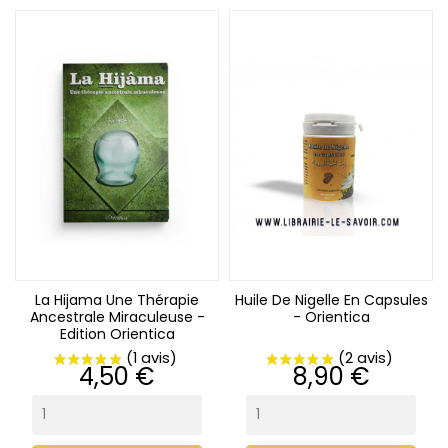
(1 avis)
La Hijama Une Thérapie
Huile De Nigelle En Capsules
Ancestrale Miraculeuse -
- Orientica
Edition Orientica
Prix
Prix
4,50 €
8,90 €