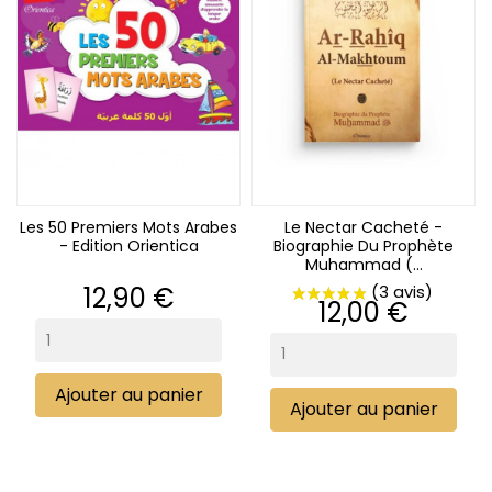
Les 50 Premiers Mots Arabes
Le Nectar Cacheté -
- Edition Orientica
Biographie Du Prophète
Muhammad (...
Prix
12,90 €
Prix
12,00 €
Ajouter au panier
Ajouter au panier