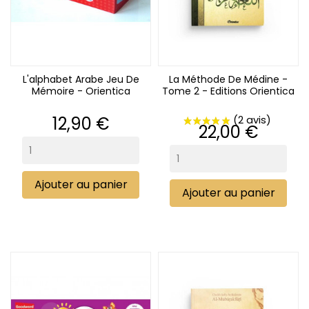
L'alphabet Arabe Jeu De
La Méthode De Médine -
Mémoire - Orientica
Tome 2 - Editions Orientica
Prix
12,90 €
Prix
22,00 €
(1 avis)
Ajouter au panier
Ajouter au panier