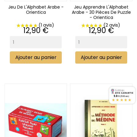
Jeu De L'Alphabet Arabe -
Jeu Apprendre L'Alphabet
Orientica
Arabe - 30 Pièces De Puzzle
- Orientica
Prix
Prix
12,90 €
12,90 €
Ajouter au panier
Ajouter au panier
9.8
/10 (2569 avis)
★★★★★