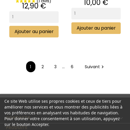
Prix
10,00 €
Prix
12,90 €
Ajouter au panier
Ajouter au panier
1
2
3
…
6
Suivant

Ce site Web utilise ses propres cookies et ceux de tiers pour
améliorer nos services et vous montrer des publicités liées à
vos préférences en analysant vos habitudes de navigation.
CONTACTS

Pour donner votre consentement à son utilisation, appuyez
sur le bouton Accepter.
PRODUITS
