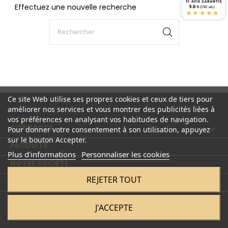
Effectuez une nouvelle recherche
9.8
/10 (2567 avis)
★★★★★
Ce site Web utilise ses propres cookies et ceux de tiers pour
améliorer nos services et vous montrer des publicités liées à
vos préférences en analysant vos habitudes de navigation.
CONTACTS

Pour donner votre consentement à son utilisation, appuyez
sur le bouton Accepter.
PRODUITS

Plus d'informations
Personnaliser les cookies
NOTRE SOCIÉTÉ

REJETER TOUT
COMPTE

J'ACCEPTE
© 2026 - Tous droits réservés à Librairie le savoir