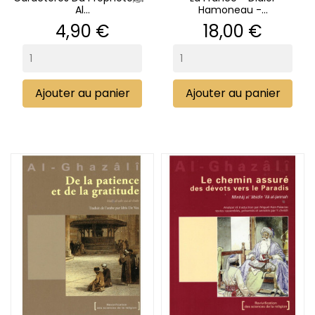
Al...
Hamoneau -...
Prix
Prix
4,90 €
18,00 €
Ajouter au panier
Ajouter au panier