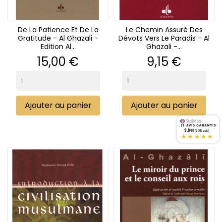
De La Patience Et De La
Le Chemin Assuré Des
Gratitude - Al Ghazali -
Dévots Vers Le Paradis - Al
Edition Al...
Ghazali -...
Prix
Prix
15,00 €
9,15 €
Ajouter au panier
Ajouter au panier
9.8
/10 (2569 avis)
★★★★★