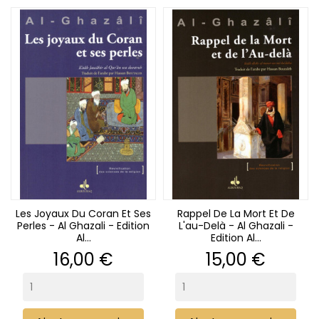
Les Joyaux Du Coran Et Ses
Rappel De La Mort Et De
Perles - Al Ghazali - Edition
L'au-Delà - Al Ghazali -
Al...
Edition Al...
Prix
Prix
16,00 €
15,00 €