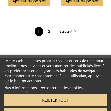
Ajouter au panier
Ajouter au panier
1
2
Suivant

Ce site Web utilise ses propres cookies et ceux de tiers pour
améliorer nos services et vous montrer des publicités liées à
vos préférences en analysant vos habitudes de navigation.
CONTACTS

Pour donner votre consentement à son utilisation, appuyez
sur le bouton Accepter.
PRODUITS

Plus d'informations
Personnaliser les cookies
NOTRE SOCIÉTÉ

REJETER TOUT
COMPTE
