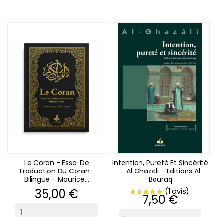
Le Coran - Essai De
Intention, Pureté Et Sincérité
Traduction Du Coran -
- Al Ghazali - Editions Al
Bilingue - Maurice...
Bouraq
Prix
35,00 €
Prix
7,50 €