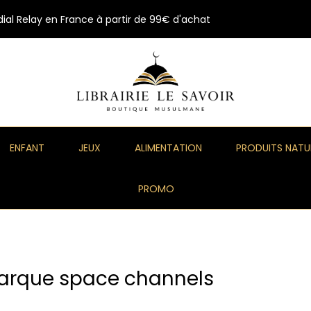
ial Relay en France à partir de 99€ d'achat
ENFANT
JEUX
ALIMENTATION
PRODUITS NATU
PROMO
 marque space channels