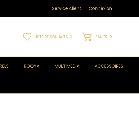
Service client
Connexion
LISTE DE SOUHAITS:
0
PANIER: 0
RELS
ROQYA
MULTIMÉDIA
ACCESSOIRES