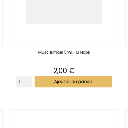
Musc Ismael 5ml - El Nabil
Prix
2,00 €
Ajouter au panier