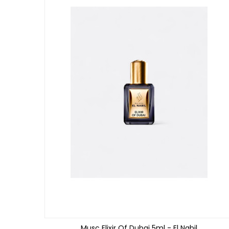
Musc Elixir Of Dubai 5ml - El Nabil