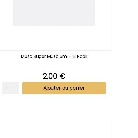
Musc Sugar Musc 5ml - El Nabil
Prix
2,00 €
Ajouter au panier