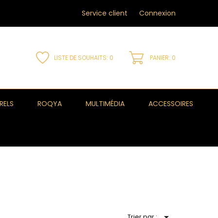
Service client
Connexion
LISTE DE SOUHAITS:
0
PANIER: 0
RELS
ROQYA
MULTIMÉDIA
ACCESSOIRES

Trier par :