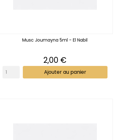
Musc Joumayna 5ml - El Nabil
Prix
2,00 €
Ajouter au panier