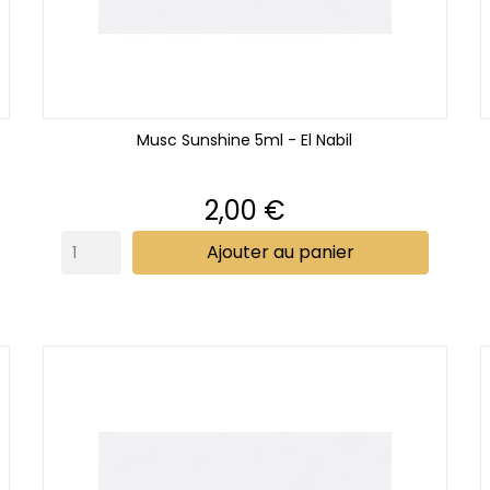
Musc Sunshine 5ml - El Nabil
Prix
2,00 €
Ajouter au panier