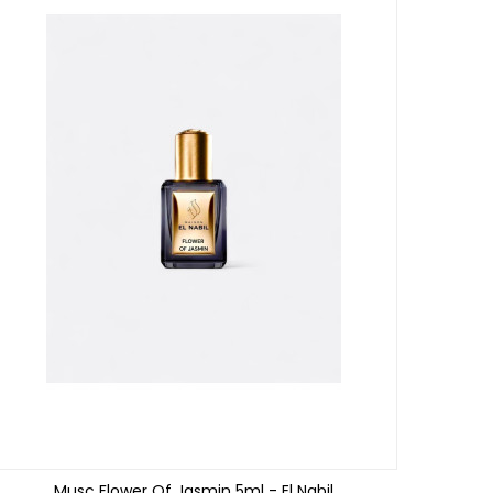
Musc Flower Of Jasmin 5ml - El Nabil