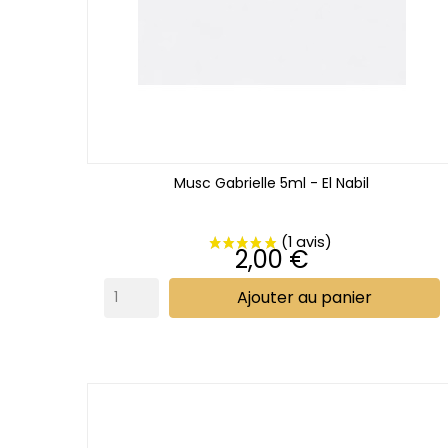
Musc Gabrielle 5ml - El Nabil
Prix
2,00 €
Ajouter au panier