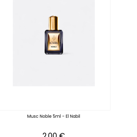
Musc Noble 5ml - El Nabil
Prix
2,00 €