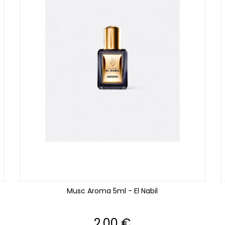
Musc Aroma 5ml - El Nabil
Prix
2,00 €