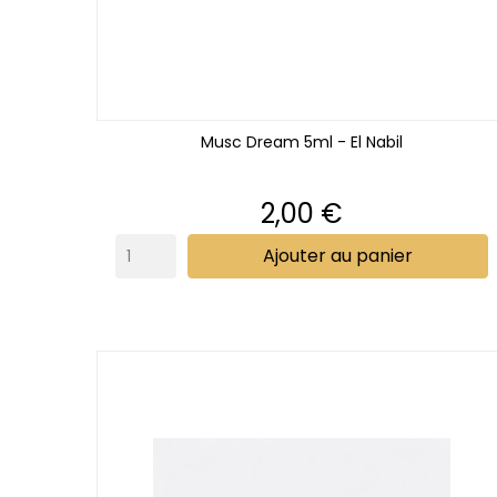
Musc Dream 5ml - El Nabil
Prix
2,00 €
Ajouter au panier