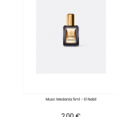
Musc Medania 5ml - El Nabil
Prix
2,00 €