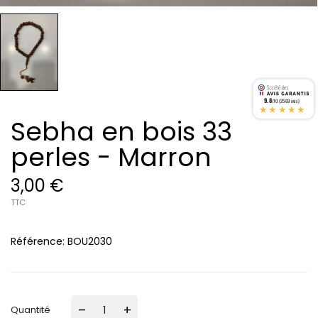
9.8
/10 (2569 avis)
★★★★★
Sebha en bois 33
perles - Marron
3,00 €
TTC
Référence:
BOU2030
–
+
Quantité