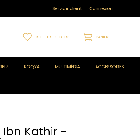
Service client
Connexion
LISTE DE SOUHAITS:
0
PANIER: 0
RELS
ROQYA
MULTIMÉDIA
ACCESSOIRES
 Ibn Kathir -