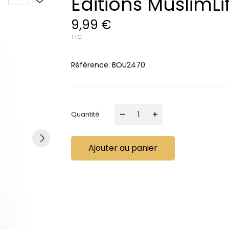
Editions MuslimLi
9,99 €
TTC
Référence:
BOU2470
–
+
Quantité
Ajouter au panier