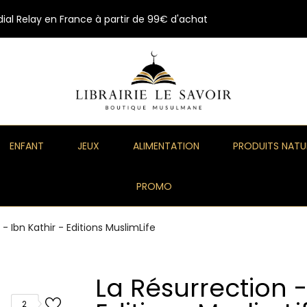
ial Relay en France à partir de 99€ d'achat
ENFANT
JEUX
ALIMENTATION
PRODUITS NATU
PROMO
- Ibn Kathir - Editions MuslimLife
La Résurrection -
2