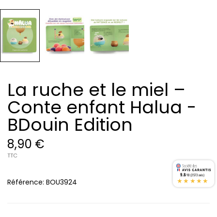
La ruche et le miel –
Conte enfant Halua -
BDouin Edition
8,90 €
TTC
9.8
/10 (2573 avis)
★★★★★
Référence:
BOU3924