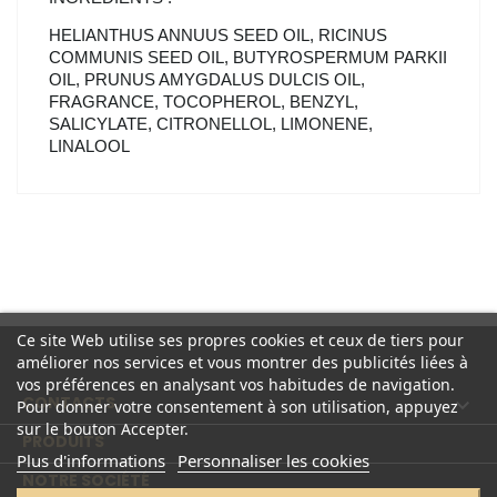
HELIANTHUS ANNUUS SEED OIL, RICINUS
COMMUNIS SEED OIL, BUTYROSPERMUM PARKII
OIL, PRUNUS AMYGDALUS DULCIS OIL,
FRAGRANCE, TOCOPHEROL, BENZYL,
SALICYLATE, CITRONELLOL, LIMONENE,
LINALOOL
Ce site Web utilise ses propres cookies et ceux de tiers pour
améliorer nos services et vous montrer des publicités liées à
vos préférences en analysant vos habitudes de navigation.
CONTACTS

Pour donner votre consentement à son utilisation, appuyez
sur le bouton Accepter.
PRODUITS

Plus d'informations
Personnaliser les cookies
NOTRE SOCIÉTÉ
