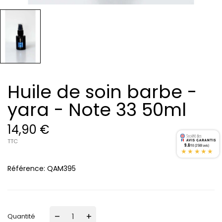
Huile de soin barbe -
yara - Note 33 50ml
14,90 €
TTC
9.8
/10 (2569 avis)
★★★★★
Référence:
QAM395
–
+
Quantité