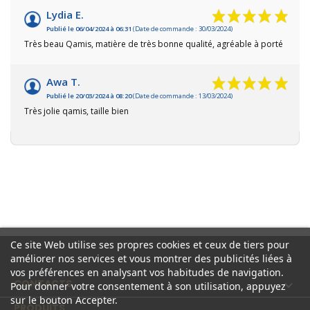
Lydia E.
Publié le 06/04/2024 à 06:31
(Date de commande : 30/03/2024)
Très beau Qamis, matière de très bonne qualité, agréable à porté
Awa T.
Publié le 20/03/2024 à 08:20
(Date de commande : 13/03/2024)
Très jolie qamis, taille bien
Ce site Web utilise ses propres cookies et ceux de tiers pour
améliorer nos services et vous montrer des publicités liées à
vos préférences en analysant vos habitudes de navigation.
CONTACTS

Pour donner votre consentement à son utilisation, appuyez
sur le bouton Accepter.
PRODUITS