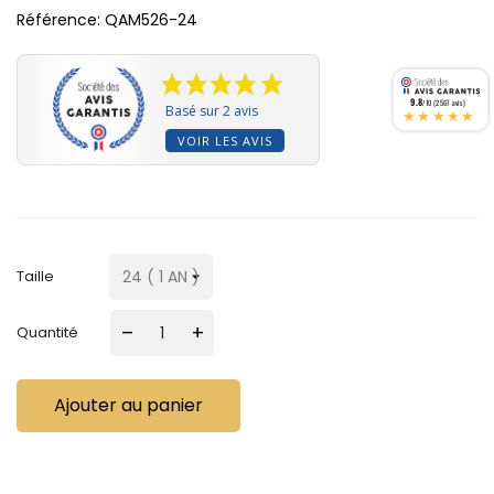
Référence:
QAM526-24
9.8
/10 (2567 avis)
Basé sur 2 avis
★★★★★
VOIR LES AVIS
Taille
–
+
Quantité
Ajouter au panier