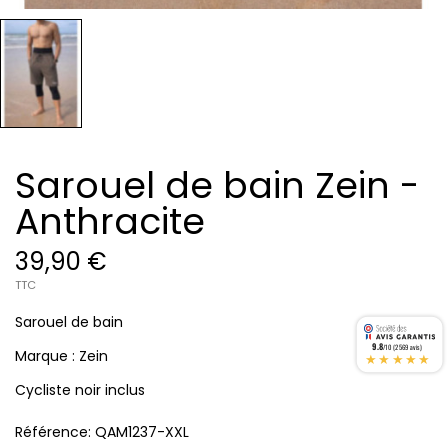
Sarouel de bain Zein -
Anthracite
39,90 €
TTC
Sarouel de bain
9.8
/10 (2569 avis)
Marque : Zein
★★★★★
Cycliste noir inclus
Référence:
QAM1237-XXL