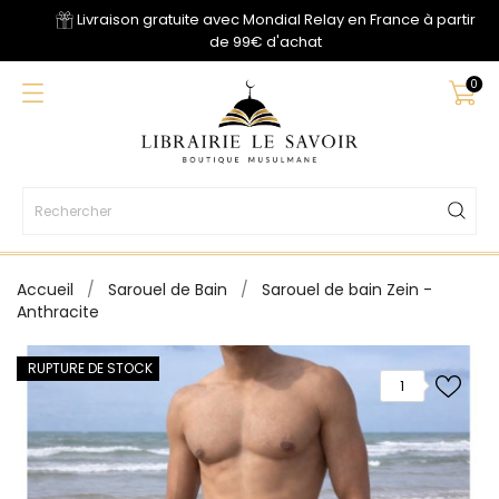
Livraison gratuite avec Mondial Relay en France à partir
de 99€ d'achat
0
Accueil
Sarouel de Bain
Sarouel de bain Zein -
Anthracite
RUPTURE DE STOCK
1