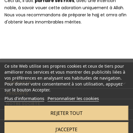
Ceci dit, il doit
parfaire ses rites
, avec une intention
noble, à savoir vouer cette adoration uniquement à Allah.
Nous vous recommandons de préparer le hajj et omra afin
d'obtenir leurs innombrables mérites.
Ce site Web utilise ses propres cookies et ceux de tiers pour
améliorer nos services et vous montrer des publicités liées à
vos préférences en analysant vos habitudes de navigation.
CONTACTS

Pour donner votre consentement à son utilisation, appuyez
sur le bouton Accepter.
PRODUITS

Plus d'informations
Personnaliser les cookies
NOTRE SOCIÉTÉ

REJETER TOUT
COMPTE

J'ACCEPTE