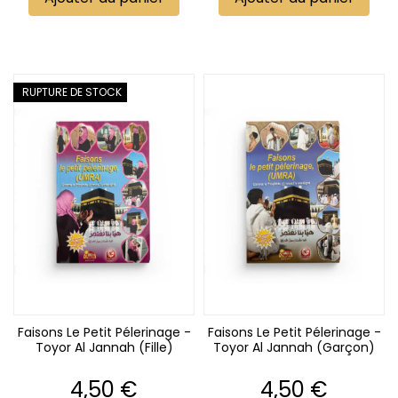
RUPTURE DE STOCK
Faisons Le Petit Pélerinage -
Faisons Le Petit Pélerinage -
Toyor Al Jannah (Fille)
Toyor Al Jannah (Garçon)
Prix
Prix
4,50 €
4,50 €