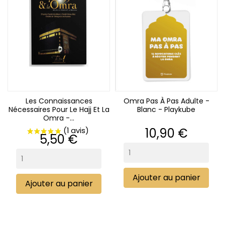
(1 avis)
Les Connaissances
Omra Pas À Pas Adulte -
Nécessaires Pour Le Hajj Et La
Blanc - Playkube
Omra -...
Prix
10,90 €
Prix
5,50 €
Ajouter au panier
Ajouter au panier