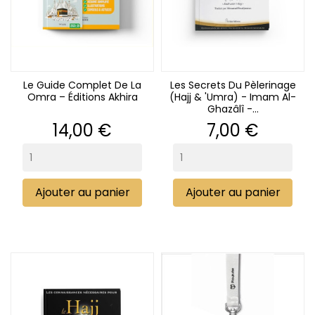
Le Guide Complet De La
Les Secrets Du Pèlerinage
Omra – Éditions Akhira
(Hajj & 'Umra) - Imam Al-
Ghazâlî -...
Prix
Prix
14,00 €
7,00 €
Ajouter au panier
Ajouter au panier