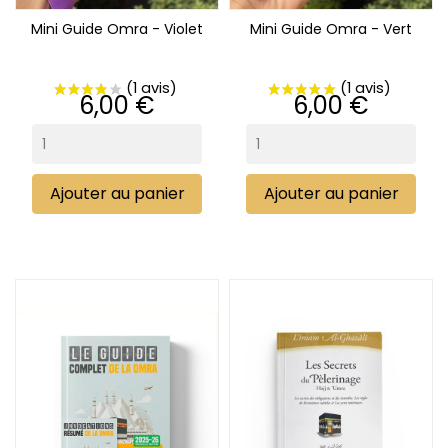
Mini Guide Omra - Violet
Mini Guide Omra - Vert
Prix
Prix
6,00 €
6,00 €
Ajouter au panier
Ajouter au panier