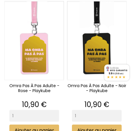
9.8
/10 (2569 avis)
★★★★★
Omra Pas À Pas Adulte -
Omra Pas À Pas Adulte - Noir
Rose - Playkube
- Playkube
Prix
Prix
10,90 €
10,90 €
Ajouter au panier
Ajouter au panier