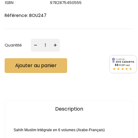
ISBN :
9782875450555
Référence:
BOU247
–
+
Quantité
Ajouter au panier
9.8
/10 (2571 avis)
★★★★★
Description
Sahih Muslim Intégrale en 6 volumes (Arabe-Français)