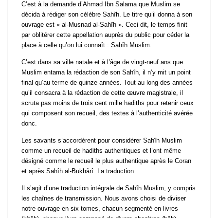
C’est à la demande d’Ahmad Ibn Salama que Muslim se
décida à rédiger son célèbre Sahîh. Le titre qu’il donna à son
ouvrage est « al-Musnad al-Sahîh ». Ceci dit, le temps finit
par oblitérer cette appellation auprès du public pour céder la
place à celle qu’on lui connaît : Sahîh Muslim.
C’est dans sa ville natale et à l’âge de vingt-neuf ans que
Muslim entama la rédaction de son Sahîh, il n’y mit un point
final qu’au terme de quinze années. Tout au long des années
qu’il consacra à la rédaction de cette œuvre magistrale, il
scruta pas moins de trois cent mille hadiths pour retenir ceux
qui composent son recueil, des textes à l’authenticité avérée
donc.
Les savants s’accordèrent pour considérer Sahîh Muslim
comme un recueil de hadiths authentiques et l’ont même
désigné comme le recueil le plus authentique après le Coran
et après Sahîh al-Bukhârî. La traduction
Il s’agit d’une traduction intégrale de Sahîh Muslim, y compris
les chaînes de transmission. Nous avons choisi de diviser
notre ouvrage en six tomes, chacun segmenté en livres