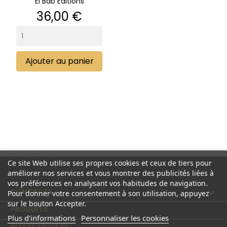
El Bab Editions
Prix
36,00 €
Ajouter au panier
Ce site Web utilise ses propres cookies et ceux de tiers pour
améliorer nos services et vous montrer des publicités liées à
vos préférences en analysant vos habitudes de navigation.
CONTACTS

Pour donner votre consentement à son utilisation, appuyez
sur le bouton Accepter.
PRODUITS

Plus d'informations
Personnaliser les cookies