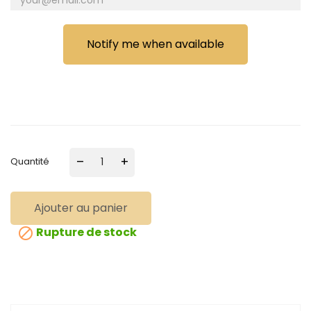
Notify me when available
–
+
Quantité
Ajouter au panier
Rupture de stock
