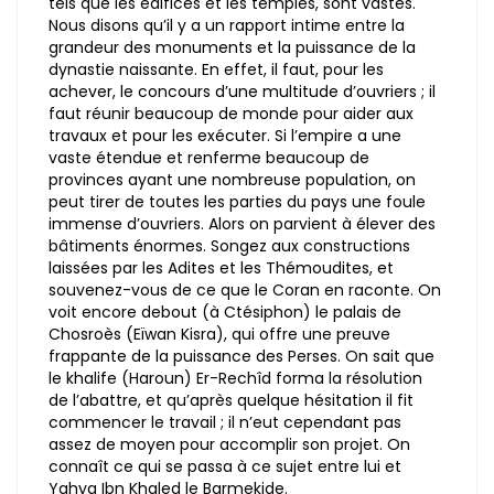
tels que les édifices et les temples, sont vastes.
Nous disons qu’il y a un rapport intime entre la
grandeur des monuments et la puissance de la
dynastie naissante. En effet, il faut, pour les
achever, le concours d’une multitude d’ouvriers ; il
faut réunir beaucoup de monde pour aider aux
travaux et pour les exécuter. Si l’empire a une
vaste étendue et renferme beaucoup de
provinces ayant une nombreuse population, on
peut tirer de toutes les parties du pays une foule
immense d’ouvriers. Alors on parvient à élever des
bâtiments énormes. Songez aux constructions
laissées par les Adites et les Thémoudites, et
souvenez-vous de ce que le Coran en raconte. On
voit encore debout (à Ctésiphon) le palais de
Chosroès (Eïwan Kisra), qui offre une preuve
frappante de la puissance des Perses. On sait que
le khalife (Haroun) Er-Rechîd forma la résolution
de l’abattre, et qu’après quelque hésitation il fit
commencer le travail ; il n’eut cependant pas
assez de moyen pour accomplir son projet. On
connaît ce qui se passa à ce sujet entre lui et
Yahya Ibn Khaled le Barmekide.