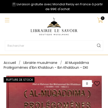
Livraison gratuite avec Mondial Relay en France à partir
de 99€ d'achat
0
Accueil
Librairie musulmane
Al Muqaddima
Prolégomènes d'Ibn Khaldoun - Ibn Khaldoun - DKI
RUPTURE DE STOCK
0