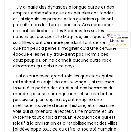
J’y ai parlé des dynasties à longue durée et des
empires éphémères que ces peuples ont fondés,
et j’ai signalé les princes et les guerriers qu’ils ont
produits dans les temps anciens. Ces deux races,
ce sont les Arabes et les Berbères, les seules
nations qui occupent le Maghreb, ainsi que chacun
9.8
/10 (2571 avis)
sait. Elles y ont demeuré pendant tant de siècles,
★★★★★
que l’on peut à peine s’imaginer qu’à une certaine
époque elles ne s’y trouvaient pas. Hormis ces
deux peuples, on ne connaît aucune autre race
d’hommes qui habite ce pays.
J’ai discuté avec grand soin les questions qui se
rattachent au sujet de cet ouvrage ; j’ai mis mon
travail à la portée des érudits et des hommes du
monde ; pour son arrangement et sa distribution,
j’ai suivi un plan original, ayant imaginé une
méthode nouvelle d’écrire l’histoire, et choisi une
voie qui surprendra le lecteur, une marche et un
système tout à fait à moi. En évoquant ce qui est
relatif à la civilisation et à l’établissement des villes,
j’ai développé tout ce qu’offre la société humaine