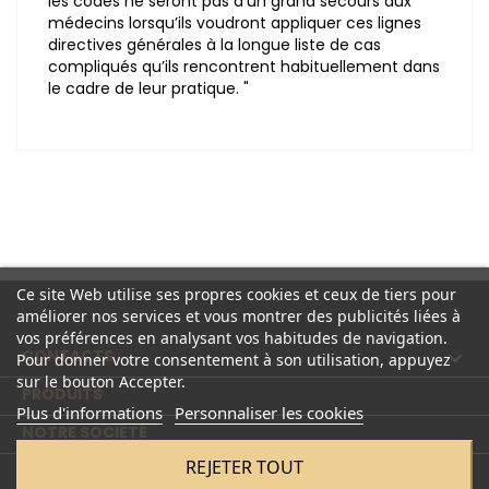
les codes ne seront pas d’un grand secours aux
médecins lorsqu’ils voudront appliquer ces lignes
directives générales à la longue liste de cas
compliqués qu’ils rencontrent habituellement dans
le cadre de leur pratique. "
Ce site Web utilise ses propres cookies et ceux de tiers pour
améliorer nos services et vous montrer des publicités liées à
vos préférences en analysant vos habitudes de navigation.
CONTACTS

Pour donner votre consentement à son utilisation, appuyez
sur le bouton Accepter.
PRODUITS

Plus d'informations
Personnaliser les cookies
NOTRE SOCIÉTÉ

REJETER TOUT
COMPTE
