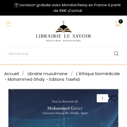
Livraison gratuite avec Mondial Relay en France à partir
de 99€ d'achat
0
Accueil
Librairie musulmane
L'éthique biomédicale
- Mohammed Ghaly - Editions Tawhid
1