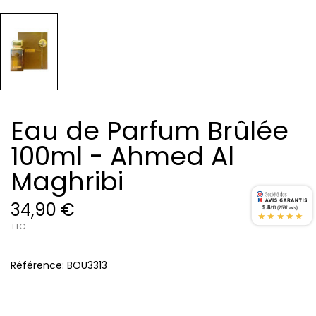
Eau de Parfum Brûlée
100ml - Ahmed Al
Maghribi
34,90 €
9.8
/10 (2567 avis)
★★★★★
TTC
Référence:
BOU3313